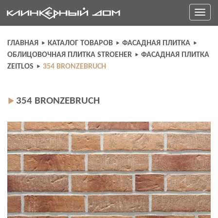
Skip
Toggle
to
navigati
content
ГЛАВНАЯ
КАТАЛОГ ТОВАРОВ
ФАСАДНАЯ ПЛИТКА
ОБЛИЦОВОЧНАЯ ПЛИТКА STROEHER
ФАСАДНАЯ ПЛИТКА
ZEITLOS
354 BRONZEBRUCH
354 BRONZEBRUCH