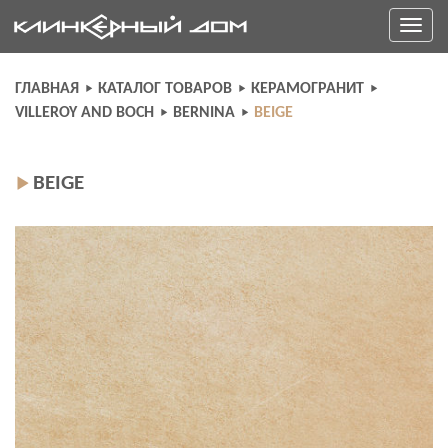
Skip
Toggle
to
navigati
content
ГЛАВНАЯ
КАТАЛОГ ТОВАРОВ
КЕРАМОГРАНИТ
VILLEROY AND BOCH
BERNINA
BEIGE
BEIGE