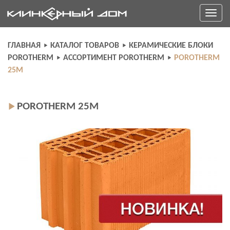
Skip
Toggle
to
navigati
content
ГЛАВНАЯ
КАТАЛОГ ТОВАРОВ
КЕРАМИЧЕСКИЕ БЛОКИ
POROTHERM
АССОРТИМЕНТ POROTHERM
POROTHERM
25M
POROTHERM 25M