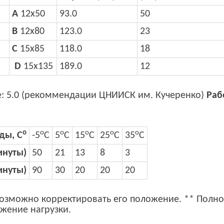
А
12х50
93.0
50
B
12х80
123.0
23
C
15х85
118.0
18
D
15х135
189.0
12
е: 5.0 (рекоммендации ЦНИИСК им. Кучеренко)
Раб
o
о
о
о
о
о
ды, C
-5
С
5
С
15
С
25
С
35
С
инуты)
50
21
13
8
3
инуты)
90
30
20
20
20
 возможно корректировать его положение. ** Полн
жение нагрузки.