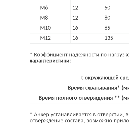
М6
12
50
М8
12
80
М10
16
85
М12
16
135
* Коэффициент надёжности по нагрузк
характеристики:
t окружающей сре
Время схватывания* (м
Время полного отверждения ** (м
* Анкер устанавливается в отверстии,
отверждение состава, возможно прило