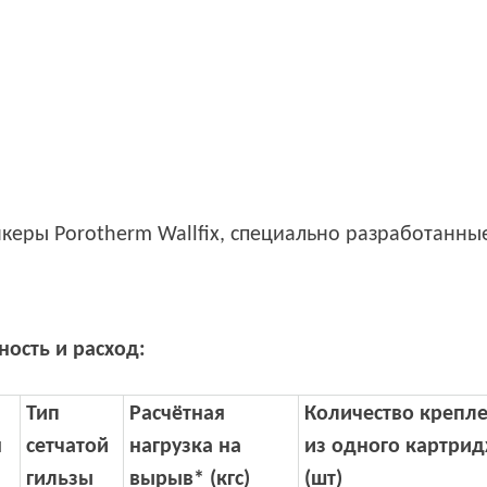
керы Porotherm Wallfix, специально разработанны
ость и расход:
Тип
Расчётная
Количество крепл
я
сетчатой
нагрузка на
из одного картри
гильзы
вырыв* (кгс)
(шт)