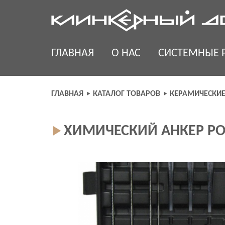
Skip
to
content
ГЛАВНАЯ
О НАС
СИСТЕМНЫЕ 
ГЛАВНАЯ
КАТАЛОГ ТОВАРОВ
КЕРАМИЧЕСКИ
ХИМИЧЕСКИЙ АНКЕР PO