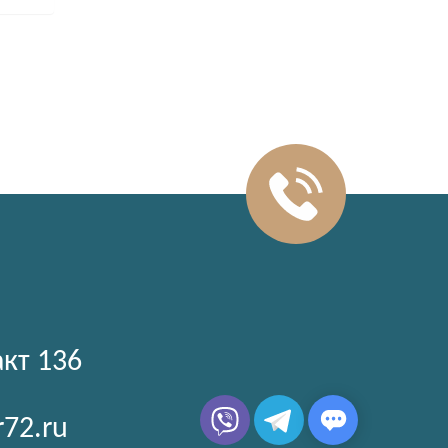
акт 136
r72.ru