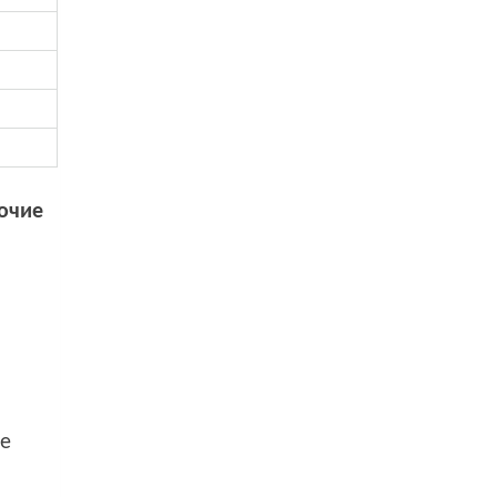
очие
ое